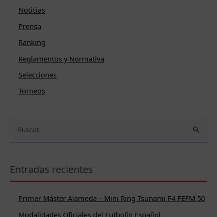
Noticias
Prensa
Ranking
Reglamentos y Normativa
Selecciones
Torneos
B
u
s
c
Entradas recientes
a
r
Primer Máster Alameda – Mini Ring Tsunami F4 FEFM 50
p
Modalidades Oficiales del Futbolín Español