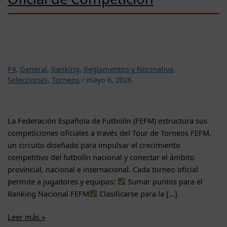
F4
,
General
,
Ranking
,
Reglamentos y Normativa
,
Selecciones
,
Torneos
/
mayo 6, 2026
La Federación Española de Futbolín (FEFM) estructura sus
competiciones oficiales a través del Tour de Torneos FEFM,
un circuito diseñado para impulsar el crecimiento
competitivo del futbolín nacional y conectar el ámbito
provincial, nacional e internacional. Cada torneo oficial
permite a jugadores y equipos:
Sumar puntos para el
Ranking Nacional FEFM
Clasificarse para la […]
Tour
Leer más »