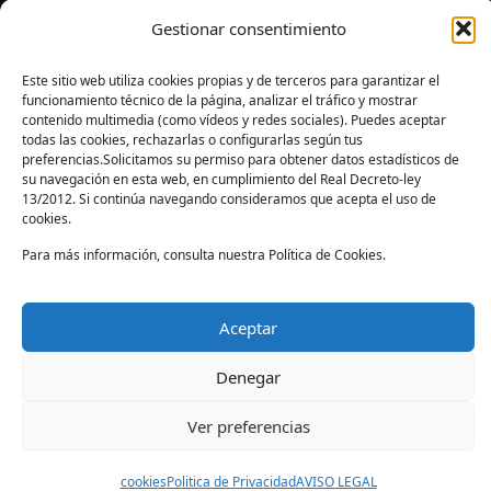
Política de cookies
Gestionar consentimiento
Contacto y solicitudes
Este sitio web utiliza cookies propias y de terceros para garantizar el
funcionamiento técnico de la página, analizar el tráfico y mostrar
contenido multimedia (como vídeos y redes sociales). Puedes aceptar
todas las cookies, rechazarlas o configurarlas según tus
preferencias.Solicitamos su permiso para obtener datos estadísticos de
su navegación en esta web, en cumplimiento del Real Decreto-ley
13/2012. Si continúa navegando consideramos que acepta el uso de
Instagram
Facebook
YouTube
TikTok
cookies.
Para más información, consulta nuestra Política de Cookies.
X
CORAL
Aceptar
© 2026 Federación Española de Futbolín · Todos los
Denegar
derechos reservados
Ver preferencias
cookies
Politica de Privacidad
AVISO LEGAL