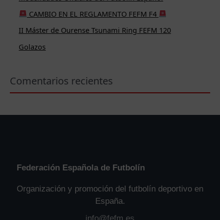
o
CAMBIO EN EL REGLAMENTO FEFM F4
r
II Máster de Ourense Tsunami Ring FEFM 120
:
Golazos
Comentarios recientes
Federación Española de Futbolín
Organización y promoción del futbolín deportivo en
España.
info@fefm.es