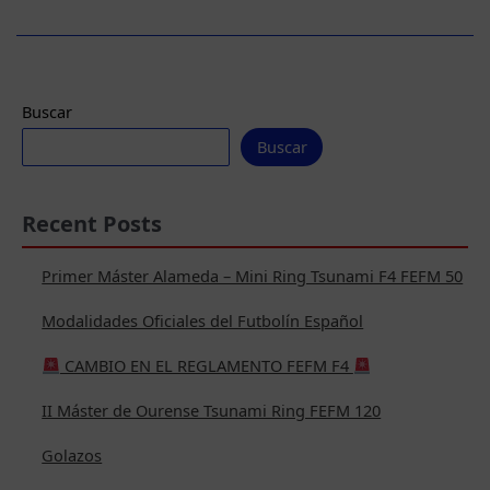
de
Torneos
FEFM
–
Sistema
Buscar
Oficial
Buscar
de
Competición
Recent Posts
Primer Máster Alameda – Mini Ring Tsunami F4 FEFM 50
Modalidades Oficiales del Futbolín Español
CAMBIO EN EL REGLAMENTO FEFM F4
II Máster de Ourense Tsunami Ring FEFM 120
Golazos