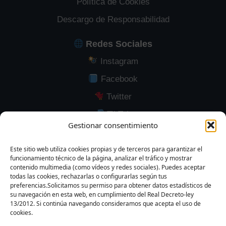
Política de Cookies
Descargo de Responsabilidad
Redes Sociales
Instagram
Facebook
Twitter
TikTok
Gestionar consentimiento
YouTube
LinkedIn
Este sitio web utiliza cookies propias y de terceros para garantizar el
funcionamiento técnico de la página, analizar el tráfico y mostrar
contenido multimedia (como vídeos y redes sociales). Puedes aceptar
todas las cookies, rechazarlas o configurarlas según tus
preferencias.Solicitamos su permiso para obtener datos estadísticos de
su navegación en esta web, en cumplimiento del Real Decreto-ley
Modalidad F5
F4 Parado
F4 Movimiento
13/2012. Si continúa navegando consideramos que acepta el uso de
cookies.