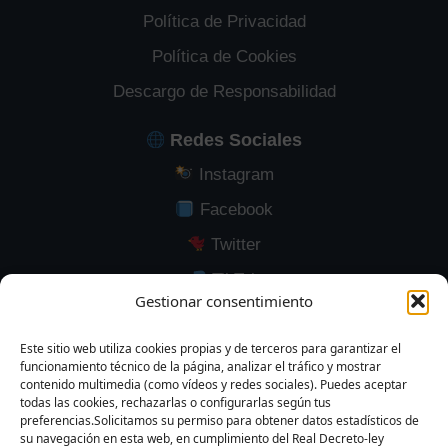
Política de Privacidad
Política de Cookies
Descargo de Responsabilidad
Redes Sociales
Instagram
Facebook
Twitter
TikTok
Gestionar consentimiento
YouTube
LinkedIn
Este sitio web utiliza cookies propias y de terceros para garantizar el
funcionamiento técnico de la página, analizar el tráfico y mostrar
contenido multimedia (como vídeos y redes sociales). Puedes aceptar
todas las cookies, rechazarlas o configurarlas según tus
preferencias.Solicitamos su permiso para obtener datos estadísticos de
su navegación en esta web, en cumplimiento del Real Decreto-ley