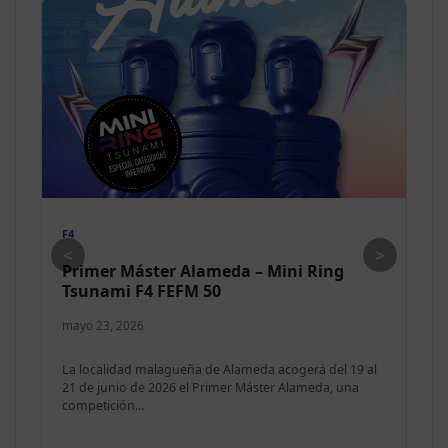
F4
F3
<
>
Primer Máster Alameda – Mini Ring
Mo
Tsunami F4 FEFM 50
Es
mayo 23, 2026
may
La localidad malagueña de Alameda acogerá del 19 al
His
21 de junio de 2026 el Primer Máster Alameda, una
sim
competición...