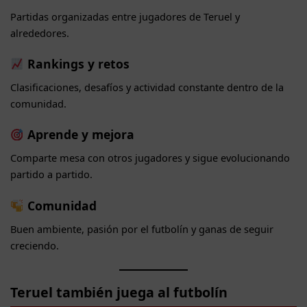
Partidas organizadas entre jugadores de Teruel y
alrededores.
Rankings y retos
Clasificaciones, desafíos y actividad constante dentro de la
comunidad.
Aprende y mejora
Comparte mesa con otros jugadores y sigue evolucionando
partido a partido.
Comunidad
Buen ambiente, pasión por el futbolín y ganas de seguir
creciendo.
Teruel también juega al futbolín