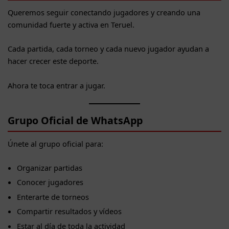
Queremos seguir conectando jugadores y creando una
comunidad fuerte y activa en Teruel.
Cada partida, cada torneo y cada nuevo jugador ayudan a
hacer crecer este deporte.
Ahora te toca entrar a jugar.
Grupo Oficial de WhatsApp
Únete al grupo oficial para:
Organizar partidas
Conocer jugadores
Enterarte de torneos
Compartir resultados y vídeos
Estar al día de toda la actividad