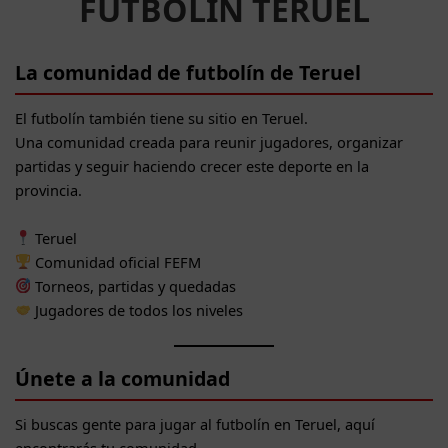
FUTBOLÍN TERUEL
La comunidad de futbolín de Teruel
El futbolín también tiene su sitio en Teruel.
Una comunidad creada para reunir jugadores, organizar
partidas y seguir haciendo crecer este deporte en la
provincia.
Teruel
Comunidad oficial FEFM
Torneos, partidas y quedadas
Jugadores de todos los niveles
Únete a la comunidad
Si buscas gente para jugar al futbolín en Teruel, aquí
encontrarás tu comunidad.