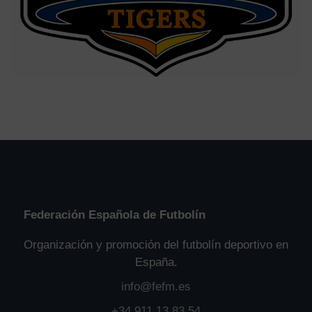
Federación Española de Futbolín
Organización y promoción del futbolín deportivo en
España.
info@fefm.es
+34 911 13 83 54