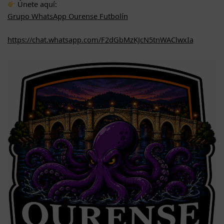
Únete aquí:
Grupo WhatsApp Ourense Futbolín
https://chat.whatsapp.com/F2dGbMzKJcN5tnWAClwxIa