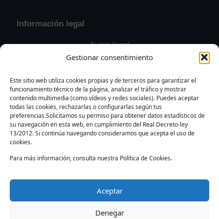
Información legal
Aviso legal
Gestionar consentimiento
Política de privacidad
Política de cookies
Este sitio web utiliza cookies propias y de terceros para garantizar el
funcionamiento técnico de la página, analizar el tráfico y mostrar
Contacto y solicitudes
contenido multimedia (como vídeos y redes sociales). Puedes aceptar
todas las cookies, rechazarlas o configurarlas según tus
preferencias.Solicitamos su permiso para obtener datos estadísticos de
su navegación en esta web, en cumplimiento del Real Decreto-ley
13/2012. Si continúa navegando consideramos que acepta el uso de
cookies.
Para más información, consulta nuestra Política de Cookies.
Instagram
Facebook
YouTube
TikTok
X
CORAL
Aceptar
Denegar