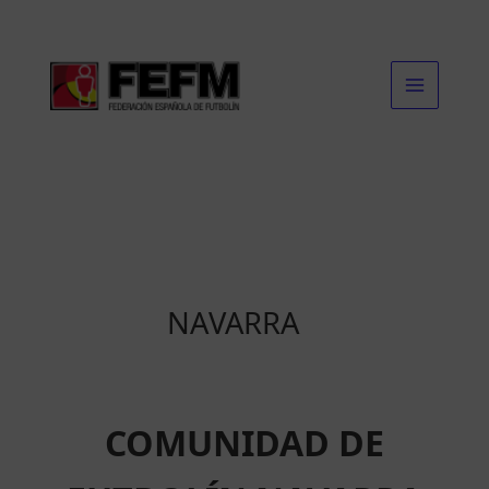
Ir
al
contenido
NAVARRA
COMUNIDAD DE