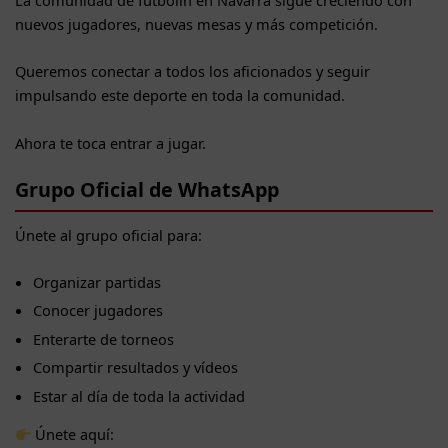
nuevos jugadores, nuevas mesas y más competición.
Queremos conectar a todos los aficionados y seguir
impulsando este deporte en toda la comunidad.
Ahora te toca entrar a jugar.
Grupo Oficial de WhatsApp
Únete al grupo oficial para:
Organizar partidas
Conocer jugadores
Enterarte de torneos
Compartir resultados y vídeos
Estar al día de toda la actividad
Únete aquí: