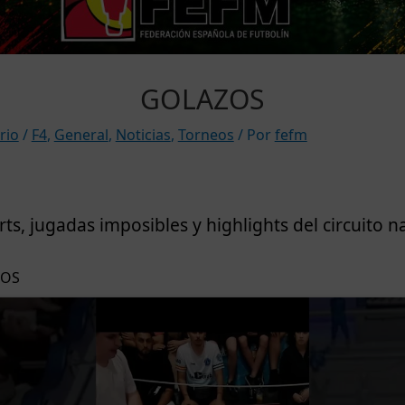
GOLAZOS
rio
/
F4
,
General
,
Noticias
,
Torneos
/ Por
fefm
ts, jugadas imposibles y highlights del circuito n
ZOS