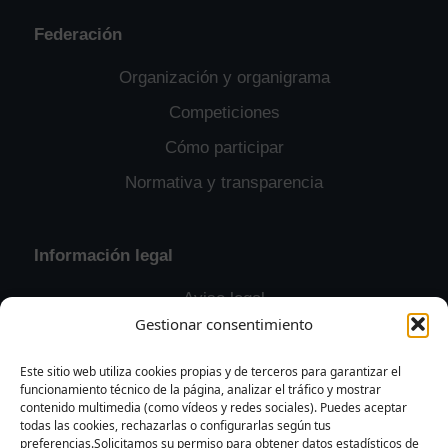
Federación
Organización y organigrama
Competiciones
Cómo participar
Normativa y transparencia
Información legal
Aviso legal
Gestionar consentimiento
Política de privacidad
Política de cookies
Este sitio web utiliza cookies propias y de terceros para garantizar el
funcionamiento técnico de la página, analizar el tráfico y mostrar
Contacto y solicitudes
contenido multimedia (como vídeos y redes sociales). Puedes aceptar
todas las cookies, rechazarlas o configurarlas según tus
preferencias.Solicitamos su permiso para obtener datos estadísticos de