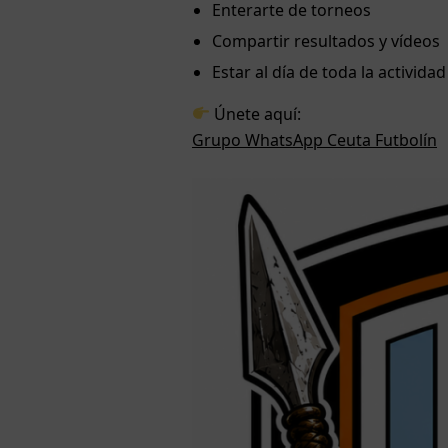
Enterarte de torneos
Compartir resultados y vídeos
Estar al día de toda la actividad
Únete aquí:
Grupo WhatsApp Ceuta Futbolín