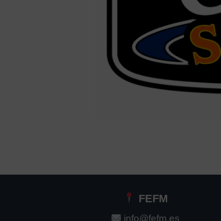
FEFM
info@fefm.es