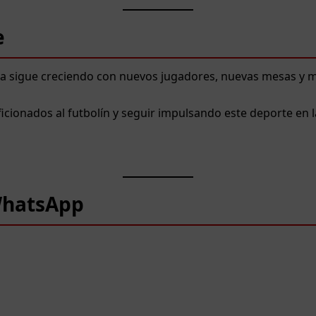
e
ta sigue creciendo con nuevos jugadores, nuevas mesas y 
cionados al futbolín y seguir impulsando este deporte en l
WhatsApp