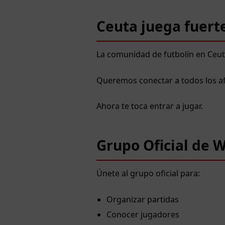
Ceuta juega fuert
La comunidad de futbolín en Ceu
Queremos conectar a todos los afi
Ahora te toca entrar a jugar.
Grupo Oficial de 
Únete al grupo oficial para:
Organizar partidas
Conocer jugadores