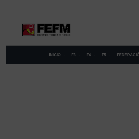
Ir
al
contenido
INICIO
F3
F4
F5
FEDERACI