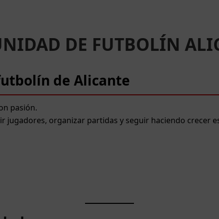
NIDAD DE FUTBOLÍN ALI
utbolín de Alicante
con pasión.
jugadores, organizar partidas y seguir haciendo crecer es