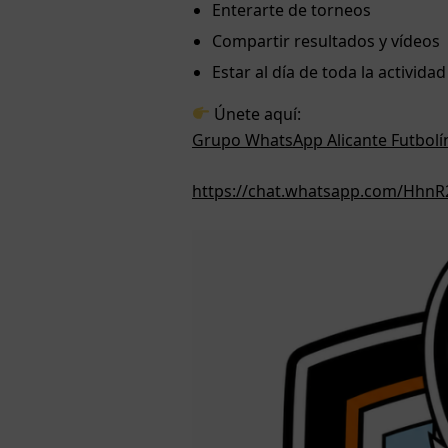
Enterarte de torneos
Compartir resultados y vídeos
Estar al día de toda la actividad
Únete aquí:
Grupo WhatsApp Alicante Futbolí
https://chat.whatsapp.com/Hhn