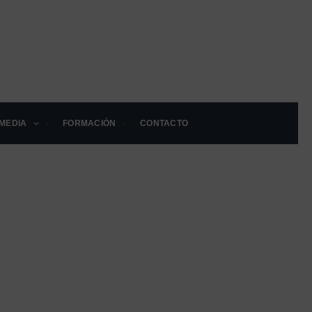
MEDIA
FORMACIÓN
CONTACTO