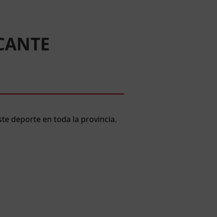
CANTE
te deporte en toda la provincia.