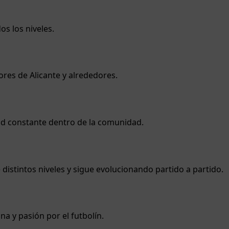
s los niveles.
res de Alicante y alrededores.
idad constante dentro de la comunidad.
istintos niveles y sigue evolucionando partido a partido.
a y pasión por el futbolín.