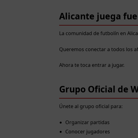
Alicante juega fue
La comunidad de futbolín en Alic
Queremos conectar a todos los afi
Ahora te toca entrar a jugar.
Grupo Oficial de 
Únete al grupo oficial para:
Organizar partidas
Conocer jugadores