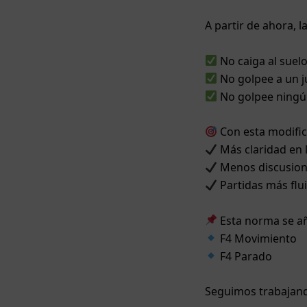
A partir de ahora, 
No caiga al suel
No golpee a un 
No golpee ningún
Con esta modifi
Más claridad en 
Menos discusio
Partidas más flui
Esta norma se añ
F4 Movimiento
F4 Parado
Seguimos trabajand