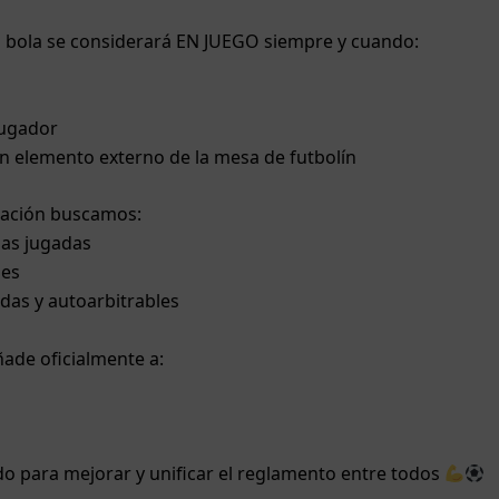
la bola se considerará EN JUEGO siempre y cuando:
o
jugador
 elemento externo de la mesa de futbolín
cación buscamos:
las jugadas
nes
das y autoarbitrables
ade oficialmente a:
o para mejorar y unificar el reglamento entre todos