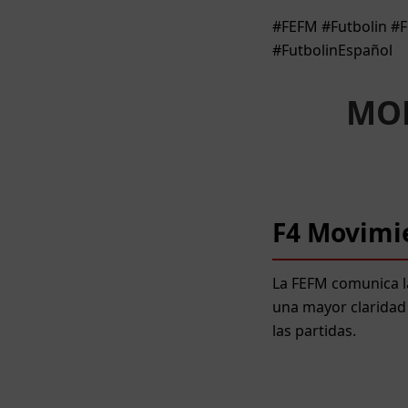
#FEFM #Futbolin #
#FutbolinEspañol
MOD
F4 Movimie
La FEFM comunica la
una mayor claridad 
las partidas.