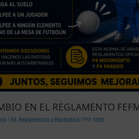
BIO EN EL REGLAMENTO FEF
rio
/
F4
,
Reglamentos y Normativa
/ Por
fefm