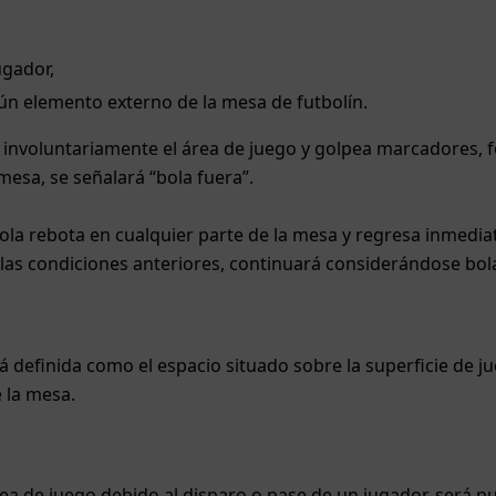
,
ugador,
ún elemento externo de la mesa de futbolín.
 involuntariamente el área de juego y golpea marcadores, f
mesa, se señalará “bola fuera”.
bola rebota en cualquier parte de la mesa y regresa inmedi
 las condiciones anteriores, continuará considerándose bol
tá definida como el espacio situado sobre la superficie de j
e la mesa.
 área de juego debido al disparo o pase de un jugador, será