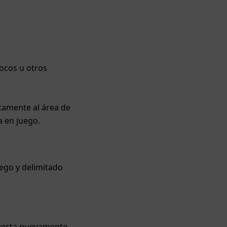
ocos u otros
atamente al área de
a en juego.
uego y delimitado
 puesta nuevamente