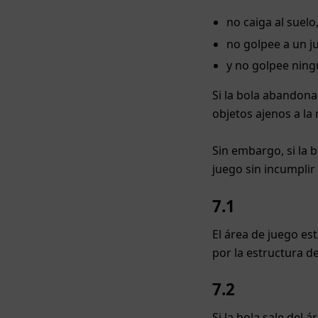
no caiga al suelo
no golpee a un j
y no golpee ning
Si la bola abandona
objetos ajenos a la 
Sin embargo, si la 
juego sin incumplir
7.1
El área de juego es
por la estructura d
7.2
Si la bola sale del