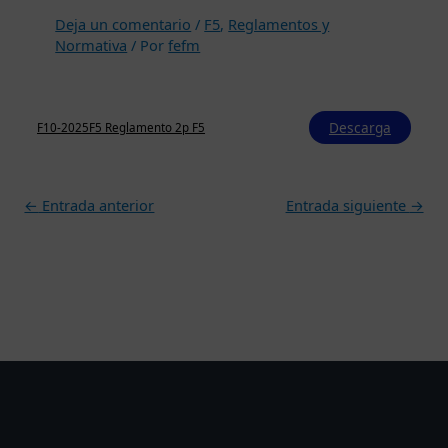
Deja un comentario
/
F5
,
Reglamentos y
Normativa
/ Por
fefm
Descarga
F10-2025F5 Reglamento 2p F5
←
Entrada anterior
Entrada siguiente
→