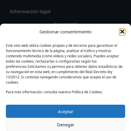
Información legal
Aviso legal
Gestionar consentimiento
Política de privacidad
Política de cookies
Este sitio web utiliza cookies propias y de terceros para garantizar el
funcionamiento técnico de la página, analizar el tráfico y mostrar
Contacto y solicitudes
contenido multimedia (como vídeos y redes sociales). Puedes aceptar
todas las cookies, rechazarlas o configurarlas según tus
preferencias.Solicitamos su permiso para obtener datos estadísticos de
su navegación en esta web, en cumplimiento del Real Decreto-ley
13/2012. Si continúa navegando consideramos que acepta el uso de
cookies.
Para más información, consulta nuestra Política de Cookies.
Instagram
Facebook
YouTube
TikTok
X
CORAL
Aceptar
Denegar