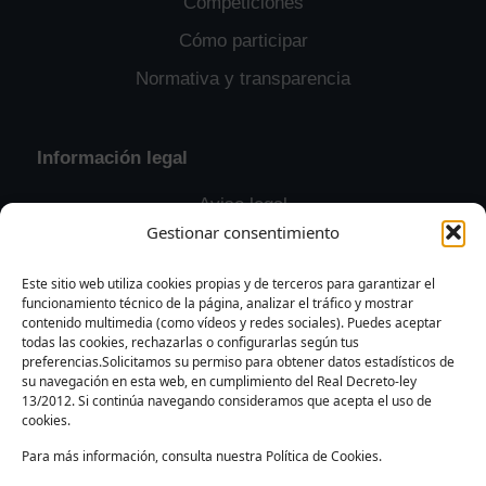
Competiciones
Cómo participar
Normativa y transparencia
Información legal
Aviso legal
Gestionar consentimiento
Política de privacidad
Política de cookies
Este sitio web utiliza cookies propias y de terceros para garantizar el
funcionamiento técnico de la página, analizar el tráfico y mostrar
Contacto y solicitudes
contenido multimedia (como vídeos y redes sociales). Puedes aceptar
todas las cookies, rechazarlas o configurarlas según tus
preferencias.Solicitamos su permiso para obtener datos estadísticos de
su navegación en esta web, en cumplimiento del Real Decreto-ley
13/2012. Si continúa navegando consideramos que acepta el uso de
cookies.
Para más información, consulta nuestra Política de Cookies.
Instagram
Facebook
YouTube
TikTok