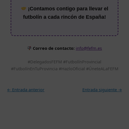
¡Contamos contigo para llevar el
futbolín a cada rincón de España!
Correo de contacto:
info@fefm.es
#DelegadosFEFM #FutbolínProvincial
#FutbolínEnTuProvincia #HazloOficial #ÚneteALaFEFM
←
Entrada anterior
Entrada siguiente
→